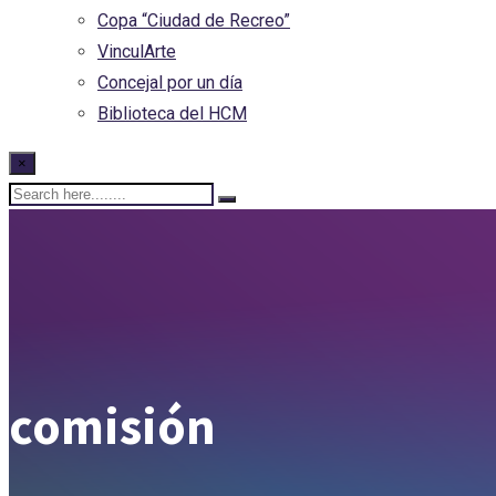
Copa “Ciudad de Recreo”
VinculArte
Concejal por un día
Biblioteca del HCM
×
comisión