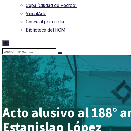
Copa “Ciudad de Recreo”
VinculArte
Concejal por un día
Biblioteca del HCM
×
Acto alusivo al 188° a
Estanislao López